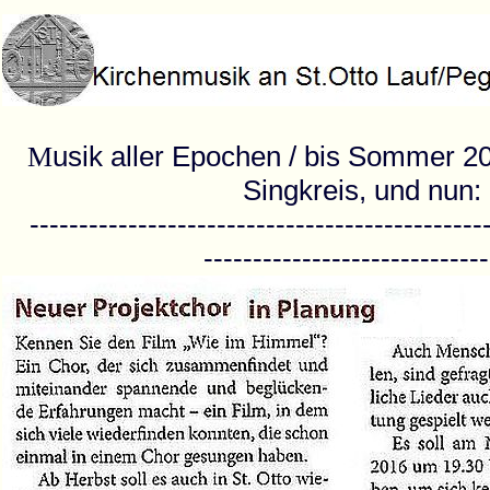
usik aller Epochen / bis Sommer 2
M
Singkreis, und nun:
-----------------------------------------------
-----------------------------